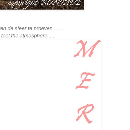
en de
sfeer
te proeven........
 feel the
atmosphere
.....