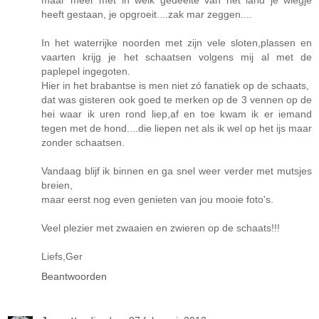
maar meer met in welk gedeelte van het land je wiegje
heeft gestaan, je opgroeit....zak mar zeggen....
In het waterrijke noorden met zijn vele sloten,plassen en
vaarten krijg je het schaatsen volgens mij al met de
paplepel ingegoten.
Hier in het brabantse is men niet zó fanatiek op de schaats,
dat was gisteren ook goed te merken op de 3 vennen op de
hei waar ik uren rond liep,af en toe kwam ik er iemand
tegen met de hond....die liepen net als ik wel op het ijs maar
zonder schaatsen.
Vandaag blijf ik binnen en ga snel weer verder met mutsjes
breien,
maar eerst nog even genieten van jou mooie foto's.
Veel plezier met zwaaien en zwieren op de schaats!!!
Liefs,Ger
Beantwoorden