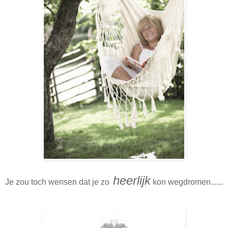
heerlijk
Je zou toch wensen dat je zo
kon wegdromen......