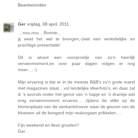
Beantwoorden
Ger
vrijdag, 08 april, 2011
....nou,nou....Bonnie...
jij weet het wel te brengen;-)wat een verleidelijke en
prachtige presentatie!
Dit is alvast een voorproefje van zo'n heerlijk
verwenmoment,en over paar dagen volgen er nog
meer....:-)
Mijn ervaring is dat er in de meeste B&B's zo'n grote mand
met magazines staat....vol landelijke sfeerfoto's, en daar zal
ik 's avonds onder het genot van 'n hapje en 'n drankje wel
enig verwenmoment ervaren.......tijdens de stilte op de
binnenplaats van de vierkantshoeve waar de geuren van de
bloesem uit de bongerd mijn reukorgaan prikkelen.....
Fijn weekend en lieve groeten!!
Ger