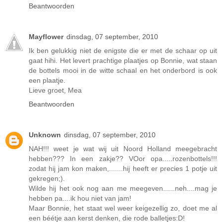
Beantwoorden
Mayflower
dinsdag, 07 september, 2010
Ik ben gelukkig niet de enigste die er met de schaar op uit
gaat hihi. Het levert prachtige plaatjes op Bonnie, wat staan
de bottels mooi in de witte schaal en het onderbord is ook
een plaatje.
Lieve groet, Mea
Beantwoorden
Unknown
dinsdag, 07 september, 2010
NAH!!! weet je wat wij uit Noord Holland meegebracht
hebben??? In een zakje?? VOor opa.....rozenbottels!!!
zodat hij jam kon maken,.......hij heeft er precies 1 potje uit
gekregen;).
Wilde hij het ook nog aan me meegeven......neh....mag je
hebben pa....ik hou niet van jam!
Maar Bonnie, het staat wel weer keigezellig zo, doet me al
een béétje aan kerst denken, die rode balletjes:D!