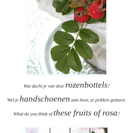
rozenbottels
Wat dacht je van deze
?
handschoenen
Wel je
aan hoor, ze prikken gemeen.
these fruits of rosa
What do you think of
?