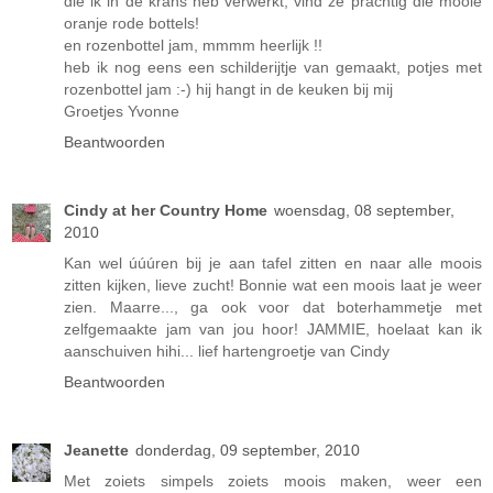
die ik in de krans heb verwerkt, vind ze prachtig die mooie
oranje rode bottels!
en rozenbottel jam, mmmm heerlijk !!
heb ik nog eens een schilderijtje van gemaakt, potjes met
rozenbottel jam :-) hij hangt in de keuken bij mij
Groetjes Yvonne
Beantwoorden
Cindy at her Country Home
woensdag, 08 september,
2010
Kan wel úúúren bij je aan tafel zitten en naar alle moois
zitten kijken, lieve zucht! Bonnie wat een moois laat je weer
zien. Maarre..., ga ook voor dat boterhammetje met
zelfgemaakte jam van jou hoor! JAMMIE, hoelaat kan ik
aanschuiven hihi... lief hartengroetje van Cindy
Beantwoorden
Jeanette
donderdag, 09 september, 2010
Met zoiets simpels zoiets moois maken, weer een